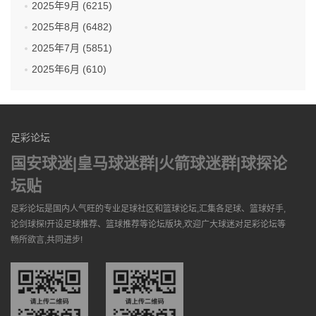
2025年9月 (6215)
2025年8月 (6482)
2025年7月 (5851)
2025年6月 (610)
足彩论坛
国安球迷|皇马球迷群|火箭球迷群|球探论
坛贴
足彩论坛是国内人气旺的专业足球社区和篮球论坛,汇集各足球、篮球好手,
论剑球探!开设足球推荐、篮球推荐等论坛版块,欢迎广大球迷对足彩论坛等
畅所欲言,共同进步!