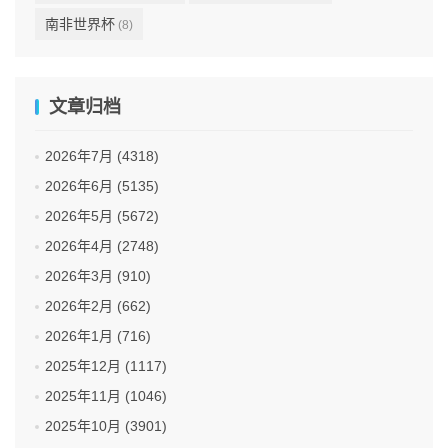
南非世界杯
(8)
文章归档
2026年7月 (4318)
2026年6月 (5135)
2026年5月 (5672)
2026年4月 (2748)
2026年3月 (910)
2026年2月 (662)
2026年1月 (716)
2025年12月 (1117)
2025年11月 (1046)
2025年10月 (3901)