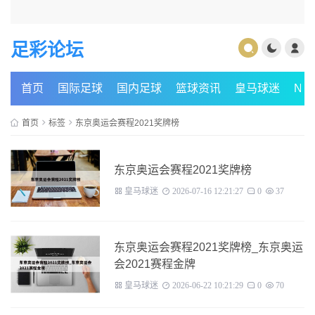
足彩论坛
首页
国际足球
国内足球
篮球资讯
皇马球迷
NB
首页
标签
东京奥运会赛程2021奖牌榜
东京奥运会赛程2021奖牌榜
皇马球迷
2026-07-16 12:21:27
0
37
东京奥运会赛程2021奖牌榜_东京奥运
会2021赛程金牌
皇马球迷
2026-06-22 10:21:29
0
70