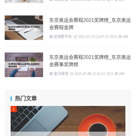
东京奥运会赛程2021奖牌榜_东京奥运
会赛程金牌
足球胜平负
2025-07-23 23:07:23
0
308
东京奥运会赛程2021奖牌榜_东京奥运
会赛事奖牌榜
皇马球迷
2025-07-08 12:42:21
0
269
热门文章