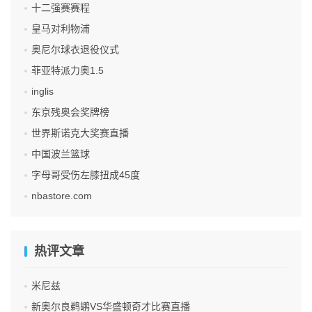
十二强赛赛程
皇马对利物浦
奥尼尔球衣退役仪式
菲亚特派力奥1.5
inglis
东京残奥会奖牌榜
世界斯诺克大奖赛直播
中国波兰篮球
字母哥受伤左膝扭成45度
nbastore.com
热评文章
米尼兹
新奥尔良鹈鹕VS华盛顿奇才比赛直播