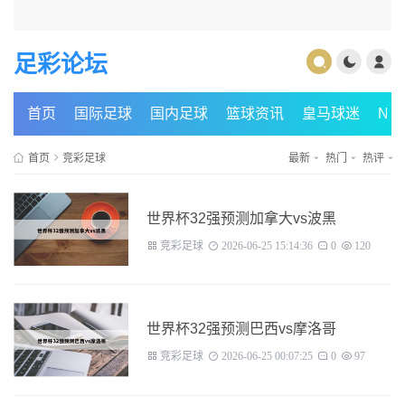
足彩论坛
首页
国际足球
国内足球
篮球资讯
皇马球迷
NB
首页
竞彩足球
最新
热门
热评
世界杯32强预测加拿大vs波黑
竞彩足球
2026-06-25 15:14:36
0
120
世界杯32强预测巴西vs摩洛哥
竞彩足球
2026-06-25 00:07:25
0
97