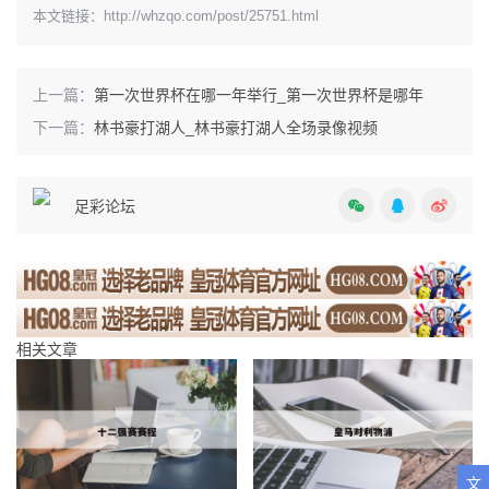
本文链接：
http://whzqo.com/post/25751.html
上一篇：
第一次世界杯在哪一年举行_第一次世界杯是哪年
下一篇：
林书豪打湖人_林书豪打湖人全场录像视频
足彩论坛
相关文章
文