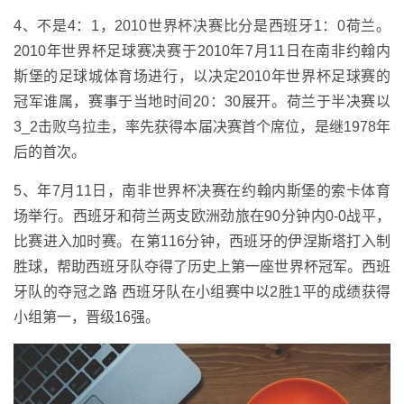
4、不是4：1，2010世界杯决赛比分是西班牙1：0荷兰。
2010年世界杯足球赛决赛于2010年7月11日在南非约翰内
斯堡的足球城体育场进行，以决定2010年世界杯足球赛的
冠军谁属，赛事于当地时间20：30展开。荷兰于半决赛以
3_2击败乌拉圭，率先获得本届决赛首个席位，是继1978年
后的首次。
5、年7月11日，南非世界杯决赛在约翰内斯堡的索卡体育
场举行。西班牙和荷兰两支欧洲劲旅在90分钟内0-0战平，
比赛进入加时赛。在第116分钟，西班牙的伊涅斯塔打入制
胜球，帮助西班牙队夺得了历史上第一座世界杯冠军。西班
牙队的夺冠之路 西班牙队在小组赛中以2胜1平的成绩获得
小组第一，晋级16强。