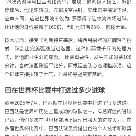
1/8决赛对阵乌拉圭的比赛中，展现了他的惊人技艺。胸部
停球后，他迅速转身，左脚凌空抽射，皮球击中横梁下沿，
应声入网。这记世界波不仅为J罗赢得了连续第四场进球，
还让他的身价暴增了160倍，当时他只有23岁，前途无量。
技术层面：接麦卡利斯特直塞后，梅西用招牌的左脚轻巧挑
射，球划出完美弧线越过洛里。这种四两拨千斤的处理方
式，是他职业生涯的缩影。 比赛重要性：发生在加时赛108
分钟，当时法国刚扳平比分，阿根廷全队心态濒临崩溃。这
个进球直接扭转了士气，为最终夺冠奠定基础。
巴在世界杯比赛中打进过多少进球
截至2025年7月，巴西队在世界杯比赛中打进了很多进球。
巴西队是世界杯历史上最成功的球队之一，有着辉煌的进球
记录。他们多次在世界杯赛场上展现出强大的进攻火力。在
多届世界杯比赛中，巴西队球员凭借出色的个人技术和默契