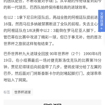
的团队配合，不断攻破对手球门。从早期的传奇球星到如今
的新一代球员，巴西队始终保持着较高的进球效率。
文
章
在以2∶1拿下尼日利亚队后，两战全胜的阿根廷队提前进入
目
16强，然而马拉多纳被禁赛断送了全队的前程，失去主心骨
录
的阿根廷队在1/8决赛中以2∶3栽倒在罗马尼亚人脚下，尽
管巴蒂在比赛中攻进了精彩一球，但已于事无补，他的首次
世界杯之旅就这样匆匆结束了。
巴乔世界杯九大进球全回放 90年世界杯（2个） 1990年6月
19日，在小组赛最后一场对捷克斯洛伐克队的比赛第78分
钟，贾尼尼得球后向前盘带了几步，便将皮球分给了左翼的
巴乔，然后面对门将斯泰斯卡尔的封堵起脚打门，皮球乖乖
地钻入了网窝。
标签
世界杯进球