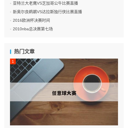
亚特兰大老鹰VS芝加哥公牛比赛直播
新奥尔良鹈鹕VS达拉斯独行侠比赛直播
2016欧洲杯决赛时间
2010nba总决赛第七场
热门文章