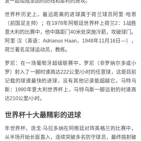
友一起组成坚固的防线和犀利的进攻。
世界杯历史上，最远距离的进球属于荷兰球员阿里·哈恩
（前国足主帅）；在1978年阿根廷世界杯上荷兰2：1战胜
意大利的比赛中，他中路距门40米处突施冷箭，攻破球门。
阿里·汉（英语：Adrianus Haan，1948年11月16日—），
荷兰著名足球运动员，教练。
罗尼：在一场葡萄牙超级联赛中，罗尼（非罗纳尔多或小
罗）射入了一脚时速高达222公里/小时的任意球，这是目前
记载的球速最快的进球，没有其他记录能超越它。马特乌
斯：1990年意大利世界杯上，马特乌斯一脚远射的时速高
达210公里/小时。
世界杯十大最精彩的进球
年世界杯，迭戈·马拉多纳在阿根廷对阵英格兰的比赛中，
从半场开始长驱直入，连续突破多名防守球员，最终挑射破