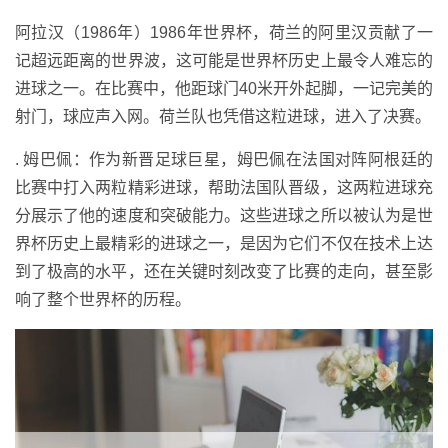
阿拉汉（1986年）1986年世界杯，荷兰的阿里汉贡献了一
记超远距离的世界波，这可能是世界杯历史上最令人难忘的
进球之一。在比赛中，他距球门40米开外起脚，一记完美的
射门，球应声入网。荷兰队也凭借这粒进球，进入了决赛。
. 姆巴佩：作为新晋足球巨星，姆巴佩在法国对阵阿根廷的
比赛中打入两粒精彩进球，帮助法国队晋级，这两粒进球充
分展示了他的速度和突破能力。这些进球之所以被认为是世
界杯历史上最精彩的进球之一，是因为它们不仅在技术上达
到了极高的水平，还在关键时刻改变了比赛的走向，甚至影
响了整个世界杯的历程。