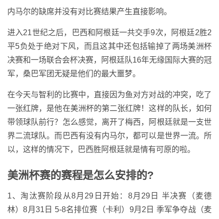
内马尔的缺席并没有对比赛结果产生直接影响。
进入21世纪之后，巴西和阿根廷一共交手9次，阿根廷2胜2
平5负处于绝对下风，而且这其中还包括输掉了两场美洲杯
决赛和一场联合会杯决赛，阿根廷队16年无缘国际大赛的冠
军，桑巴军团无疑是他们的最大噩梦。
在今天与智利的比赛中，直接因为鱼对方对战的冲突，吃了
一张红牌，是他在美洲杯的第二张红牌！这样的队长，如何
带领球队前行？怎么感觉，离开了梅西，阿根廷就是一支世
界二流球队。而巴西有没有内马尔，都可以是世界一流。所
以，这样的情况下，巴西胜阿根廷就是情有可原的啦。
美洲杯赛的赛程是怎么安排的?
1、淘汰赛阶段从8月29日开始：8月29日 半决赛（麦德
林）8月31日 5-8名排位赛（卡利）9月2日 季军争夺战（麦