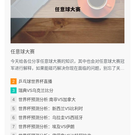
任意球大赛
今天给各位分享任意球大赛的知识，其中也会对任意球大赛冠
军进行解释，如果能碰巧解决你现在面临的问题，别忘了关注
本站，现在开始吧！本文目录一...
乒乓球世界杯直播
瑞典VS乌克兰比分
世界杯预测分析:南非VS加拿大
世界杯预测分析：新西兰VS比利时
世界杯预测分析：乌拉圭VS西班牙
世界杯预测分析：埃及VS伊朗