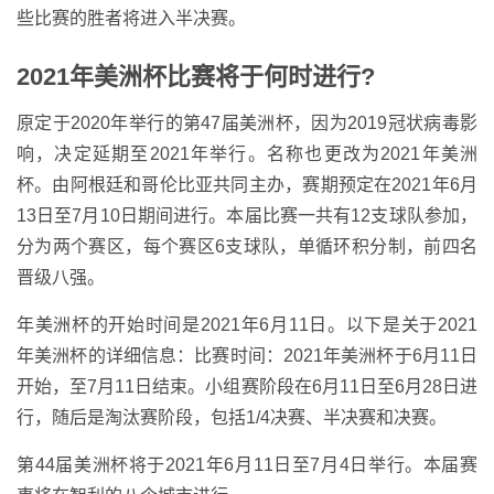
些比赛的胜者将进入半决赛。
2021年美洲杯比赛将于何时进行?
原定于2020年举行的第47届美洲杯，因为2019冠状病毒影
响，决定延期至2021年举行。名称也更改为2021年美洲
杯。由阿根廷和哥伦比亚共同主办，赛期预定在2021年6月
13日至7月10日期间进行。本届比赛一共有12支球队参加，
分为两个赛区，每个赛区6支球队，单循环积分制，前四名
晋级八强。
年美洲杯的开始时间是2021年6月11日。以下是关于2021
年美洲杯的详细信息：比赛时间：2021年美洲杯于6月11日
开始，至7月11日结束。小组赛阶段在6月11日至6月28日进
行，随后是淘汰赛阶段，包括1/4决赛、半决赛和决赛。
第44届美洲杯将于2021年6月11日至7月4日举行。本届赛