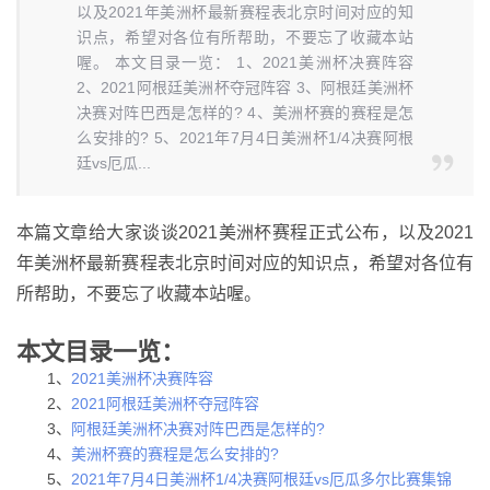
以及2021年美洲杯最新赛程表北京时间对应的知
识点，希望对各位有所帮助，不要忘了收藏本站
喔。 本文目录一览： 1、2021美洲杯决赛阵容
2、2021阿根廷美洲杯夺冠阵容 3、阿根廷美洲杯
决赛对阵巴西是怎样的? 4、美洲杯赛的赛程是怎
么安排的? 5、2021年7月4日美洲杯1/4决赛阿根
廷vs厄瓜...
本篇文章给大家谈谈2021美洲杯赛程正式公布，以及2021
年美洲杯最新赛程表北京时间对应的知识点，希望对各位有
所帮助，不要忘了收藏本站喔。
本文目录一览：
1、
2021美洲杯决赛阵容
2、
2021阿根廷美洲杯夺冠阵容
3、
阿根廷美洲杯决赛对阵巴西是怎样的?
4、
美洲杯赛的赛程是怎么安排的?
5、
2021年7月4日美洲杯1/4决赛阿根廷vs厄瓜多尔比赛集锦