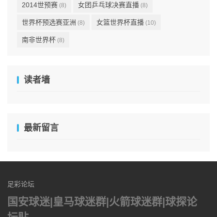
2014世预赛
女团乒乓球决赛直播
(8)
(8)
世界杯预选赛亚洲
女篮世界杯直播
(8)
(10)
南非世界杯
(8)
读者墙
最新留言
足彩论坛
国安球迷|皇马球迷群|火箭球迷群|球探论