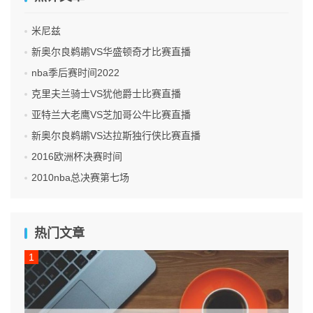
米尼兹
新奥尔良鹈鹕VS华盛顿奇才比赛直播
nba季后赛时间2022
克里夫兰骑士VS犹他爵士比赛直播
亚特兰大老鹰VS芝加哥公牛比赛直播
新奥尔良鹈鹕VS达拉斯独行侠比赛直播
2016欧洲杯决赛时间
2010nba总决赛第七场
热门文章