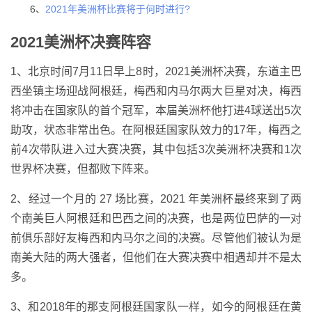
6、
2021年美洲杯比赛将于何时进行?
2021美洲杯决赛阵容
1、北京时间7月11日早上8时，2021美洲杯决赛，东道主巴
西坐镇主场迎战阿根廷，梅西和内马尔两大巨星对决，梅西
将冲击在国家队的首个冠军，本届美洲杯他打进4球送出5次
助攻，状态非常出色。在阿根廷国家队效力的17年，梅西之
前4次带队进入过大赛决赛，其中包括3次美洲杯决赛和1次
世界杯决赛，但都败下阵来。
2、经过一个月的 27 场比赛，2021 年美洲杯最终来到了两
个南美巨人阿根廷和巴西之间的决赛，也是两位巴萨的一对
前俱乐部好友梅西和内马尔之间的决赛。尽管他们被认为是
南美大陆的两大强者，但他们在大赛决赛中相遇却并不是太
多。
3、和2018年的那支阿根廷国家队一样，如今的阿根廷在黄