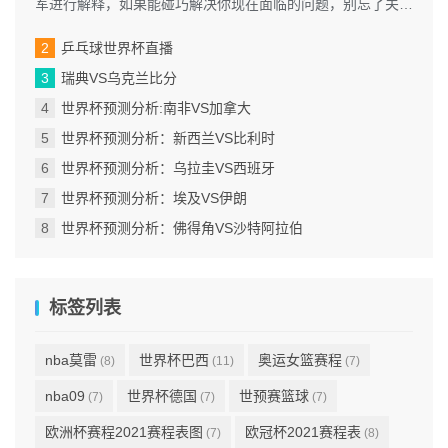
军进行解释，如果能碰巧解决你现在面临的问题，别忘了关注
本站，现在开始吧！本文目录一...
乒乓球世界杯直播
瑞典VS乌克兰比分
世界杯预测分析:南非VS加拿大
世界杯预测分析：新西兰VS比利时
世界杯预测分析：乌拉圭VS西班牙
世界杯预测分析：埃及VS伊朗
世界杯预测分析：佛得角VS沙特阿拉伯
标签列表
nba莫雷
世界杯巴西
奥运女篮赛程
(8)
(11)
(7)
nba09
世界杯德国
世预赛篮球
(7)
(7)
(7)
欧洲杯赛程2021赛程表图
欧冠杯2021赛程表
(7)
(8)