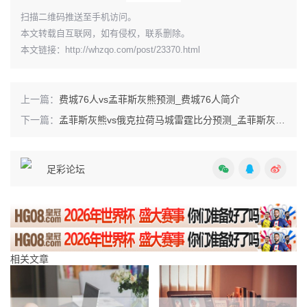
​扫描二维码推送至手机访问。
本文转载自互联网，如有侵权，联系删除。
本文链接：
http://whzqo.com/post/23370.html
上一篇：
费城76人vs孟菲斯灰熊预测_费城76人简介
下一篇：
孟菲斯灰熊vs俄克拉荷马城雷霆比分预测_孟菲斯灰熊队主场球馆怎么样
足彩论坛
相关文章