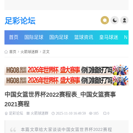
足彩论坛
首页
国际足球
国内足球
篮球资讯
皇马球迷
NB
首页
火箭球迷群
正文
中国女篮世界杯2022赛程表_中国女篮赛事
2021赛程
足彩论坛
火箭球迷群
2025-11-10 16:49:59
185
0
本篇文章给大家谈谈中国女篮世界杯2022赛程