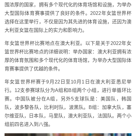
围浓厚的国家，拥有多个现代化的体育场馆和设施，为举办
大型国际体育赛事提供了良好的条件。2022年女篮世界杯
选择在这里举行，不仅是因为其先进的体育设施，还因为澳
大利亚女篮在国际上的实力和影响力。
年女篮世界杯比赛地点在澳大利亚。以下是关于2022年女
篮世界杯比赛地点的详细说明：举办国家：澳大利亚拥有浓
厚的体育氛围和多个现代化的体育场馆，为举办大型国际体
育赛事提供了优越的条件。
年女篮世界杯赛于9月22日至10月1日在澳大利亚悉尼举
行。12支参赛球队分为A组和B组两个小组，进行单循环比
赛。中国队被分在A组，另外5支球队是：美国队，韩国
队，波多黎各队，比利时队，波黑队。B组：加拿大队，塞
尔维亚队，日本队，马里队，澳大利亚队，法国队。两个小
组前四名进入到八强。