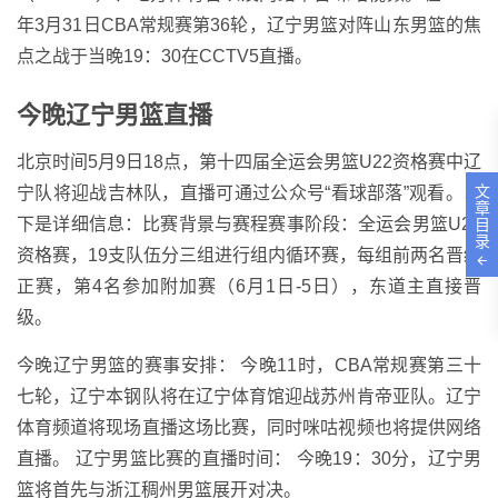
年3月31日CBA常规赛第36轮，辽宁男篮对阵山东男篮的焦
点之战于当晚19：30在CCTV5直播。
今晚辽宁男篮直播
北京时间5月9日18点，第十四届全运会男篮U22资格赛中辽
文
宁队将迎战吉林队，直播可通过公众号“看球部落”观看。以
章
下是详细信息：比赛背景与赛程赛事阶段：全运会男篮U22
目
录
资格赛，19支队伍分三组进行组内循环赛，每组前两名晋级
正赛，第4名参加附加赛（6月1日-5日），东道主直接晋
级。
今晚辽宁男篮的赛事安排： 今晚11时，CBA常规赛第三十
七轮，辽宁本钢队将在辽宁体育馆迎战苏州肯帝亚队。辽宁
体育频道将现场直播这场比赛，同时咪咕视频也将提供网络
直播。 辽宁男篮比赛的直播时间： 今晚19：30分，辽宁男
篮将首先与浙江稠州男篮展开对决。