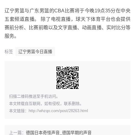
辽宁男篮与广东男篮的CBA比赛将于今晚19点35分在中央
五套频道直播。 除了电视直播，球天下体育平台也会提供
赛前分析、比赛前瞻以及文字直播、动画直播、实时比分等
服务。
标签
辽宁男篮今日直播
​扫描二维码推送至手机访问。
本文转载自互联网，如有侵权，联系删除。
本文链接：
http://whzqo.com/post/28263.html
上一篇：
德国日本奇怪声音_德国早期的声音