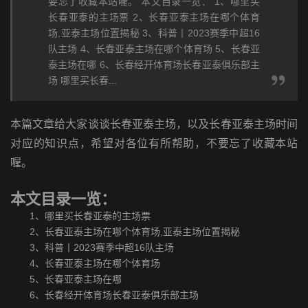
要忘了收藏本站喔。 本文目录一览： 1、哪里买
长春亚泰的主场票 2、长春亚泰主场在哪个体育
场,亚泰主场位置揭秘 3、科普丨2023赛季中超16
队主场 4、长春亚泰主场在哪个体育场 5、长春亚
泰主场在哪 6、长春经开体育场长春亚泰俱乐部主
场 哪里买长春...
本篇文章给大家谈谈长春亚泰主场，以及长春亚泰主场时间
对应的知识点，希望对各位有所帮助，不要忘了收藏本站
喔。
本文目录一览：
1、
哪里买长春亚泰的主场票
2、
长春亚泰主场在哪个体育场,亚泰主场位置揭秘
3、
科普丨2023赛季中超16队主场
4、
长春亚泰主场在哪个体育场
5、
长春亚泰主场在哪
6、
长春经开体育场长春亚泰俱乐部主场