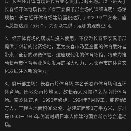
1、长春经开体育场是长春亚泰俱乐部的主场。以下是关于
长春经开体育场作为长春亚泰俱乐部主场的详细说明：场馆
规模：长春经开体育场建筑面积达到了322193平方米，座
席总数达到了5万个，为观众提供了足够的观赛空间。
2、经开体育场的落成与投入使用，不仅为长春亚泰俱乐部
提供了崭新的比赛场地，更为长春市乃至全国的体育爱好者
带来了全新的观赛体验。这座现代化的体育场馆，将成为推
动长春市体育事业蓬勃发展的强大动力，为长春市的体育文
化发展注入新的活力。
3、俱乐部主场：长春南岭体育场 本名长春市体育场和五环
体育场。因地处南岭地区，故长春人习惯称之为南岭体育
场。南岭体育场，1990年修建，1994年7月竣工，能容纳5
万人，工程占地面积08公顷，总建筑面积3万平方米，原址
是1933－1945年伪满时期日本人修建的国立新京综合运动
场。