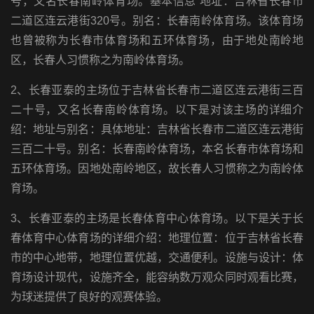
号，又名长春南岭体育场。基本信息 地址：吉林省长春市
二道区连云港街320号。别名：长春南岭体育场。该体育场
也曾被称为长春市体育场和五环体育场，由于地处南岭地
区，长春人习惯称之为南岭体育场。
2、长春亚泰的主场位于吉林省长春市二道区连云港街三百
二十号，又名长春南岭体育场。以下是对该主场的详细介
绍：地址与别名：具体地址：吉林省长春市二道区连云港街
三百二十号。别名：长春南岭体育场，本名长春市体育场和
五环体育场。因地处南岭地区，故长春人习惯称之为南岭体
育场。
3、长春亚泰的主场是长春体育中心体育场。以下是关于长
春体育中心体育场的详细介绍：地理位置：位于吉林省长春
市的中心地带，地理位置优越，交通便利。设施与设计：体
育场设计现代，设施齐全，能容纳数万观众同时观看比赛，
为球迷提供了良好的观赛体验。