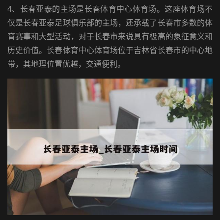
4、长春亚泰的主场是长春体育中心体育场。这座体育场不
仅是长春亚泰足球俱乐部的主场，还承载了长春市多数的体
育赛事和大型活动，对于长春市来说具有极高的象征意义和
历史价值。长春体育中心体育场位于吉林省长春市的中心地
带，其地理位置优越，交通便利。