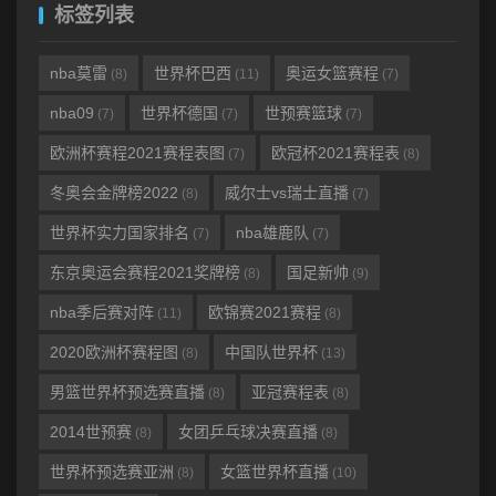
标签列表
nba莫雷
世界杯巴西
奥运女篮赛程
(8)
(11)
(7)
nba09
世界杯德国
世预赛篮球
(7)
(7)
(7)
欧洲杯赛程2021赛程表图
欧冠杯2021赛程表
(7)
(8)
冬奥会金牌榜2022
威尔士vs瑞士直播
(8)
(7)
世界杯实力国家排名
nba雄鹿队
(7)
(7)
东京奥运会赛程2021奖牌榜
国足新帅
(8)
(9)
nba季后赛对阵
欧锦赛2021赛程
(11)
(8)
2020欧洲杯赛程图
中国队世界杯
(8)
(13)
男篮世界杯预选赛直播
亚冠赛程表
(8)
(8)
2014世预赛
女团乒乓球决赛直播
(8)
(8)
世界杯预选赛亚洲
女篮世界杯直播
(8)
(10)