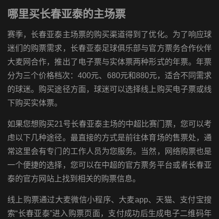
哪里买长春亚泰的主场票
赛季，长春亚泰主场票的购买渠道得到了优化。为了响应球
迷们的购票需求，长春亚泰足球俱乐部与官方票务合作伙伴
大麦网合作，推出了电子票与实体票两种形式的年票。年票
分为三个价格档次：400元、680元和880元，适合不同需求
的球迷。购买途径方面，球迷可以选择线上购买电子票或线
下购买实体票。
如果您想购买21号长春亚泰主场的中超比赛门票，您可以考
虑以下几种途径。最直接的方式是前往体育场的售票处，通
常这里会有专门的工作人员为您服务。当然，网络购票也是
一个便捷的选择，您可以在中超的官方票务平台或者长春亚
泰的官方网站上找到相关的购票信息。
线上购票通过大麦微信小程序、大麦app、天猫、支付宝搜
索“长春亚泰”进入购票页面，支付成功后生成电子二维码年