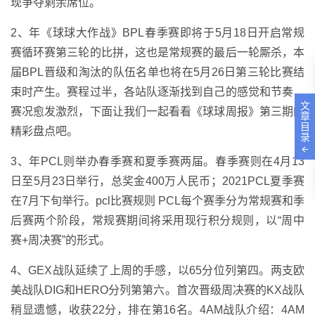
现争夺剩余席位。
2、年《球球大作战》BPL春季赛即将于5月18日开启常规
赛循环赛第三轮的比拼，这也是常规赛的最后一轮厮杀，本
届BPL晋级和淘汰的队伍名单也将在5月26日第三轮比赛结
束时产生。赛程过半，各站队逐渐找到自己的感觉和节奏，
文
赛况愈发激烈，下面让我们一起看看《球球周报》第三期的
章
目
精彩盘点吧。
录
3、年PCL则举办春季赛和夏季赛两届。春季赛则在4月13
日至5月23日举行，总奖金400万人民币；2021PCL夏季赛
在7月下旬举行。pcl比赛规则 PCL每个赛季分为常规赛和季
后赛两个阶段，常规赛期间将采用现行积分规则，以“周中
赛+周决赛”的形式。
4、GEX战队延续了上周的手感，以65分位列第四。两支欧
美战队DIG和HERO分列第第六。首次晋级周决赛的KX战队
稍显遗憾，收获22分，排在第16名。4AM战队介绍：4AM