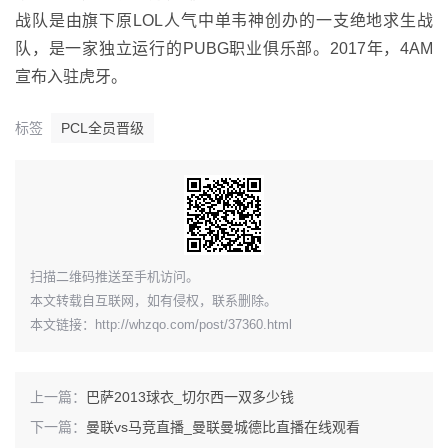
战队是由旗下原LOL人气中单韦神创办的一支绝地求生战
队，是一家独立运行的PUBG职业俱乐部。2017年，4AM
宣布入驻虎牙。
标签
PCL全员晋级
​扫描二维码推送至手机访问。
本文转载自互联网，如有侵权，联系删除。
本文链接：
http://whzqo.com/post/37360.html
上一篇：
巴萨2013球衣_切尔西一双多少钱
下一篇：
曼联vs马竞直播_曼联曼城德比直播在线观看