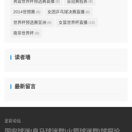
男篮世界杯预选赛直播
亚冠赛程表
(8)
(8)
2014世预赛
女团乒乓球决赛直播
(8)
(8)
世界杯预选赛亚洲
女篮世界杯直播
(8)
(10)
南非世界杯
(8)
读者墙
最新留言
足彩论坛
国安球迷|皇马球迷群|火箭球迷群|球探论