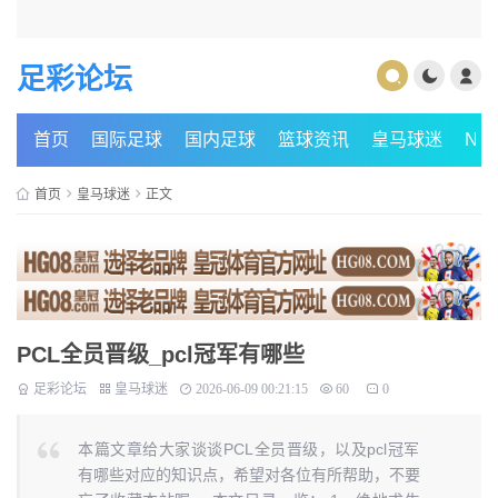
足彩论坛
首页
国际足球
国内足球
篮球资讯
皇马球迷
NB
首页
皇马球迷
正文
PCL全员晋级_pcl冠军有哪些
足彩论坛
皇马球迷
2026-06-09 00:21:15
60
0
本篇文章给大家谈谈PCL全员晋级，以及pcl冠军
有哪些对应的知识点，希望对各位有所帮助，不要