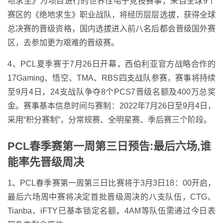
地求生》为项目进行的世界性电子竞技赛事，来自全球9个
赛区的《绝地求生》职业战队，将经历层层选拔，获得全球
总决赛的晋级资格，国内选拔进入前八名后都会晋级国外赛
区，去参加更为艰难的晋级赛。
4、PCL夏季赛于7月26日开幕，西伯利亚官方战略合作的
17Gaming、悟空、TMA、RBS四支战队参赛，赛事将持续
至9月4日，24支战队争夺8个PCS7晋级名额及400万总奖
金。赛事基本信息时间与赛制：2022年7月26日至9月4日，
采用“积分赛制”，分常规赛、全明星赛、季后赛三个阶段。
PCL春季赛第一周第三日预告:最后六场,谁
能率先晋级周决
1、PCL春季赛第一周第三日比赛将于3月3日18：00开启，
最后六场周中赛将决定首批晋级周决的八支队伍，CTG、
Tianba、iFTY已基本锁定名额，4AM等队伍需通过今日表